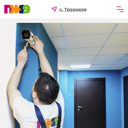
с. Троицкое
Частным лицам
Бизнесу
Для ТСЖ и УК
О компании